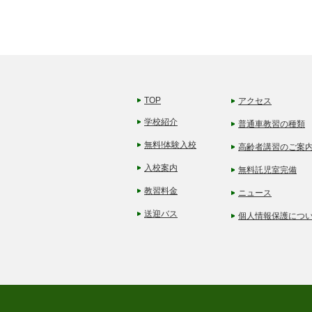
TOP
アクセス
学校紹介
普通車教習の種類
無料!体験入校
高齢者講習のご案
入校案内
無料託児室完備
教習料金
ニュース
送迎バス
個人情報保護につ