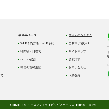
教習生ページ
教習所のシステム
WEB予約方法・WEB予約
自動車学校Q&A
〒
内
時間割・日程表
サイトマップ
休日・検定日
資料請求
T
F
職員の表彰履歴
お問い合わせ
いて
入校登録
Copyright ©
イースタンドライビングスクール
All Rights Reserved.