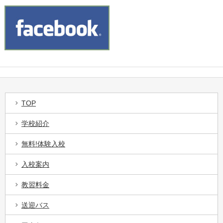
TOP
学校紹介
無料!体験入校
入校案内
教習料金
送迎バス