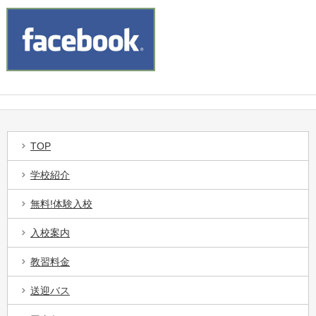
TOP
学校紹介
無料!体験入校
入校案内
教習料金
送迎バス