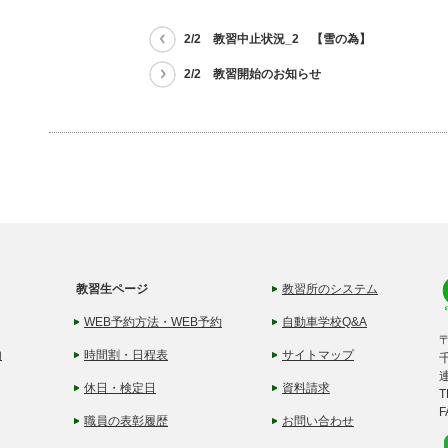
2/2 教習中止状況_2 【雪の為】
2/2 教習開始のお知らせ
教習生ページ
教習所のシステム
WEB予約方法・WEB予約
自動車学校Q&A
〒
内
時間割・日程表
サイトマップ
休日・検定日
資料請求
T
F
職員の表彰履歴
お問い合わせ