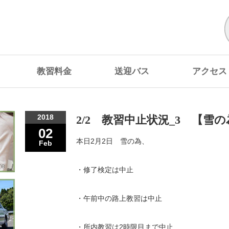
教習料金
送迎バス
アクセス
2018
2/2 教習中止状況_3 【雪
02
本日2月2日 雪の為、
Feb
・修了検定は中止
・午前中の路上教習は中止
・所内教習は2時限目まで中止